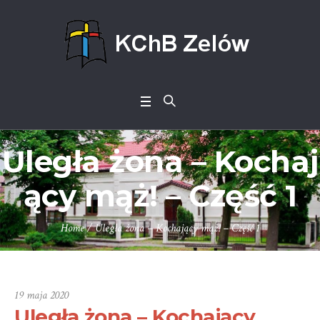
Uległa żona – Kochaj
ący mąż! – Część 1
Home
/
Uległa żona – Kochający mąż! – Część 1
19 maja 2020
Uległa żona – Kochający