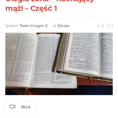
mąż! – Część 1
Speaker:
Pastor Grzegorz S.
In
Efezjan
0
0
Watch