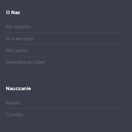
O Nas
Kim Jesteśmy
W co wierzymy
Nasz pastor
Skontaktuj się z Nami
Nauczanie
Kazania
Czytelnia