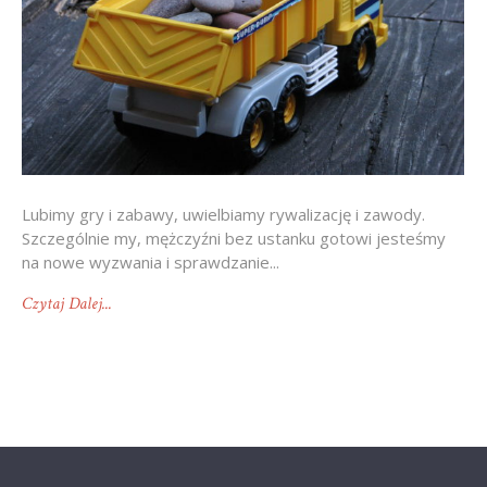
Lubimy gry i zabawy, uwielbiamy rywalizację i zawody.
Szczególnie my, mężczyźni bez ustanku gotowi jesteśmy
na nowe wyzwania i sprawdzanie...
Czytaj Dalej...