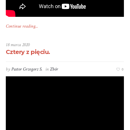
Continue reading...
18 marca 2020
Cztery z pięciu.
by
Pastor Grzegorz S.
in
Zbór
0