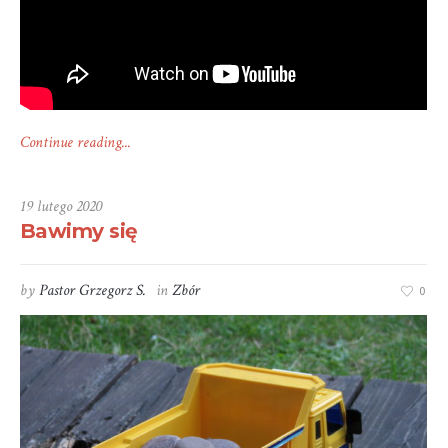
Continue reading...
19 lutego 2020
Bawimy się
by
Pastor Grzegorz S.
in
Zbór
0