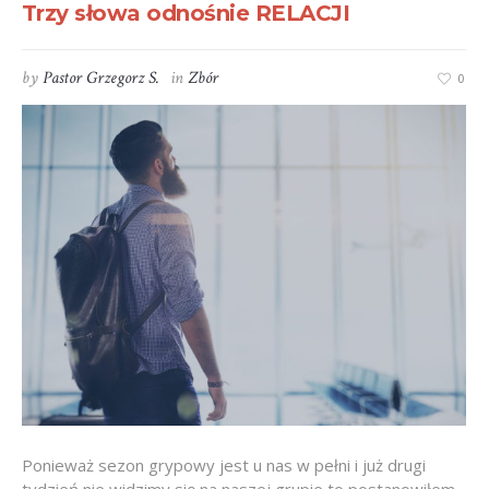
Trzy słowa odnośnie RELACJI
by
Pastor Grzegorz S.
in
Zbór
0
Ponieważ sezon grypowy jest u nas w pełni i już drugi