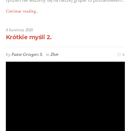
tydzień nie widzimy się na naszej grupie to postanowiłem...
Continue reading...
8 kwietnia 2020
Krótkie myśli 2.
by
Pastor Grzegorz S.
in
Zbór
0