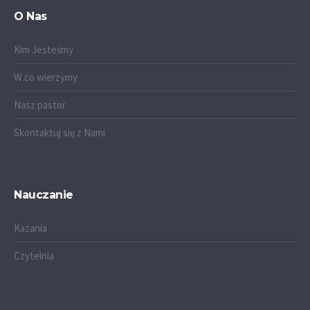
O Nas
Kim Jesteśmy
W co wierzymy
Nasz pastor
Skontaktuj się z Nami
Nauczanie
Kazania
Czytelnia