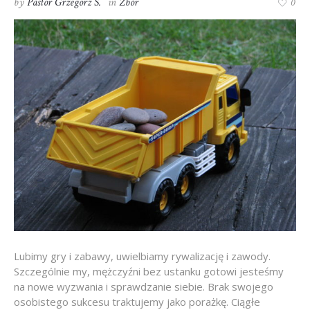
by
Pastor Grzegorz S.
in
Zbór
0
Lubimy gry i zabawy, uwielbiamy rywalizację i zawody.
Szczególnie my, mężczyźni bez ustanku gotowi jesteśmy
na nowe wyzwania i sprawdzanie siebie. Brak swojego
osobistego sukcesu traktujemy jako porażkę. Ciągłe