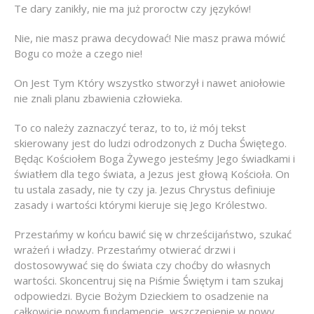
Te dary zanikły, nie ma już proroctw czy języków!
Nie, nie masz prawa decydować! Nie masz prawa mówić
Bogu co może a czego nie!
On Jest Tym Który wszystko stworzył i nawet aniołowie
nie znali planu zbawienia człowieka.
To co należy zaznaczyć teraz, to to, iż mój tekst
skierowany jest do ludzi odrodzonych z Ducha Świętego.
Będąc Kościołem Boga Żywego jesteśmy Jego świadkami i
światłem dla tego świata, a Jezus jest głową Kościoła. On
tu ustala zasady, nie ty czy ja. Jezus Chrystus definiuje
zasady i wartości którymi kieruje się Jego Królestwo.
Przestańmy w końcu bawić się w chrześcijaństwo, szukać
wrażeń i władzy. Przestańmy otwierać drzwi i
dostosowywać się do świata czy choćby do własnych
wartości. Skoncentruj się na Piśmie Świętym i tam szukaj
odpowiedzi. Bycie Bożym Dzieckiem to osadzenie na
całkowicie nowym fundamencie, wszczepienie w nowy