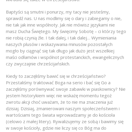
Baptyści są smutni i ponurzy, my tacy nie jesteśmy,
sprawdź nas. U nas modlimy się o dary i zabiegamy o nie,
nie tak jak inne wspólnoty. Jak nie mówisz językami nie
masz Ducha Świętego. My święcimy Sobotę – ci którzy tego
nie robią czynią źle. I tak dalej, i tak dalej… Wymieniania
naszych plusów i wskazywania minusów pozostałych
mogło by ciągnąć się tak długo jak dużo jest wszelkiej
maści odłamów i wspólnot protestanckich, ewangelicznych
czy zwyczajnie chrześcijańskich.
Kiedy to zaczęliśmy bawić się w chrześcijaństwo?
Przestaliśmy traktować Boga na serio i bać się Go a
zaczęliśmy porównywać swoje zabawki w piaskownicy? Nie
jestem historykiem więc nie wskażę momentu tegoż
zwrotu akcji choć uważam, że to nie ma znaczenia już
dzisiaj. Dzisiaj, zmanierowani naszym społeczeństwem i
wartościami tego świata wprowadzamy je do kościoła
(celowo z małej litery). Rywalizujemy ze sobą i bawimy się
w swoje kościoły, gdzie nie liczy się co Bóg ma do