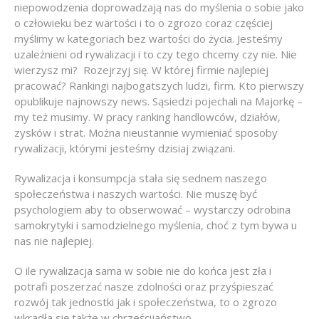
niepowodzenia doprowadzają nas do myślenia o sobie jako
o człowieku bez wartości i to o zgrozo coraz częściej
myślimy w kategoriach bez wartości do życia. Jesteśmy
uzależnieni od rywalizacji i to czy tego chcemy czy nie. Nie
wierzysz mi? Rozejrzyj się. W której firmie najlepiej
pracować? Rankingi najbogatszych ludzi, firm. Kto pierwszy
opublikuje najnowszy news. Sąsiedzi pojechali na Majorkę –
my też musimy. W pracy ranking handlowców, działów,
zysków i strat. Można nieustannie wymieniać sposoby
rywalizacji, którymi jesteśmy dzisiaj związani.
Rywalizacja i konsumpcja stała się sednem naszego
społeczeństwa i naszych wartości. Nie muszę być
psychologiem aby to obserwować – wystarczy odrobina
samokrytyki i samodzielnego myślenia, choć z tym bywa u
nas nie najlepiej.
O ile rywalizacja sama w sobie nie do końca jest zła i
potrafi poszerzać nasze zdolności oraz przyśpieszać
rozwój tak jednostki jak i społeczeństwa, to o zgrozo
wkradła się także w chrześcijaństwo.