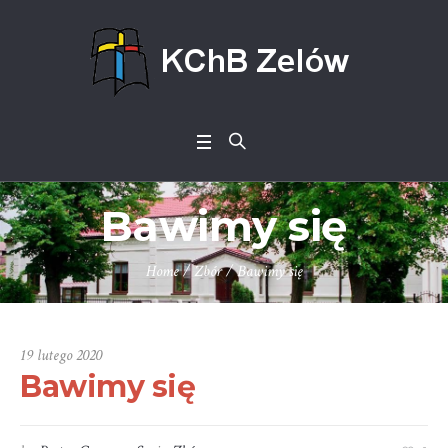
Bawimy się
Home
/
Zbór
/
Bawimy się
19 lutego 2020
Bawimy się