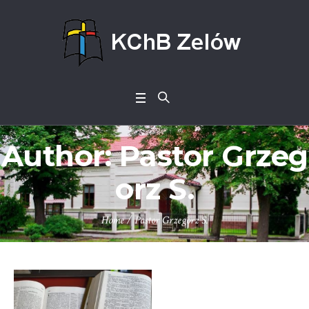
Author:
Pastor Grzeg
orz S.
Home
/
Pastor Grzegorz S.