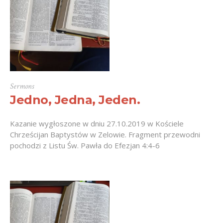
Sermons
Jedno, Jedna, Jeden.
Kazanie wygłoszone w dniu 27.10.2019 w Kościele
Chrześcijan Baptystów w Zelowie. Fragment przewodni
pochodzi z Listu Św. Pawła do Efezjan 4:4-6