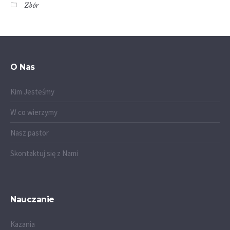
Zbór
O Nas
Kim Jesteśmy
W co wierzymy
Nasz pastor
Skontaktuj się z Nami
Nauczanie
Kazania