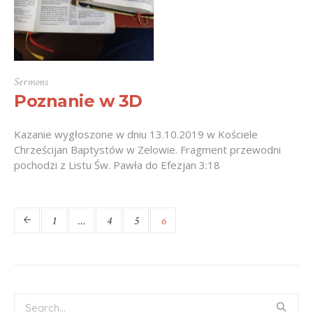
Sermons
Poznanie w 3D
Kazanie wygłoszone w dniu 13.10.2019 w Kościele
Chrześcijan Baptystów w Zelowie. Fragment przewodni
pochodzi z Listu Św. Pawła do Efezjan 3:18
1
…
4
5
6