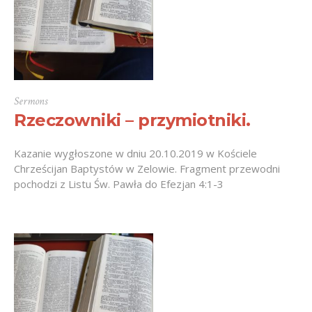
Sermons
Rzeczowniki – przymiotniki.
Kazanie wygłoszone w dniu 20.10.2019 w Kościele
Chrześcijan Baptystów w Zelowie. Fragment przewodni
pochodzi z Listu Św. Pawła do Efezjan 4:1-3