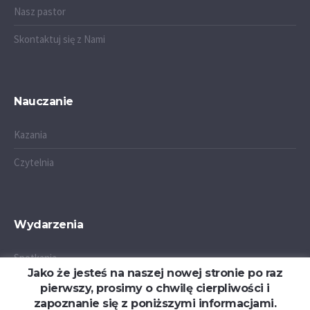
Nasz pastor
Skontaktuj się z Nami
Nauczanie
Kazania
Czytelnia
Wydarzenia
Spotkania
Jako że jesteś na naszej nowej stronie po raz
Obozy
pierwszy, prosimy o chwilę cierpliwości i
zapoznanie się z poniższymi informacjami.