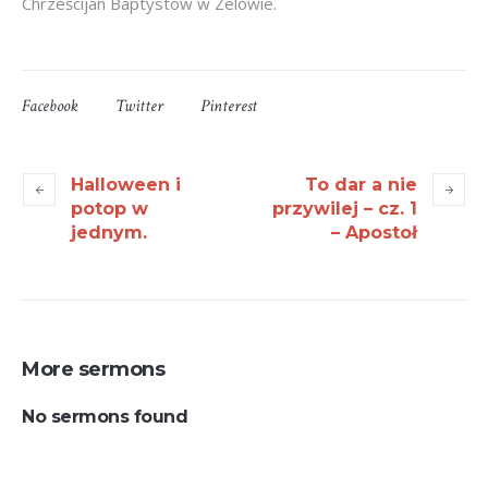
Chrześcijan Baptystów w Zelowie.
Facebook
Twitter
Pinterest
Halloween i
To dar a nie
potop w
przywilej – cz. 1
jednym.
– Apostoł
More sermons
No sermons found