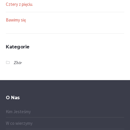
Cztery z pięciu.
Bawimy się
Kategorie
Zbór
O Nas
Kim Jesteśmy
W co wierzymy