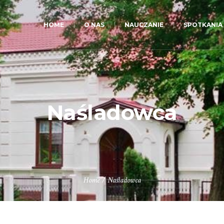
HOME
O NAS
NAUCZANIE
SPOTKANIA
Naśladowca
Home
/
Naśladowca