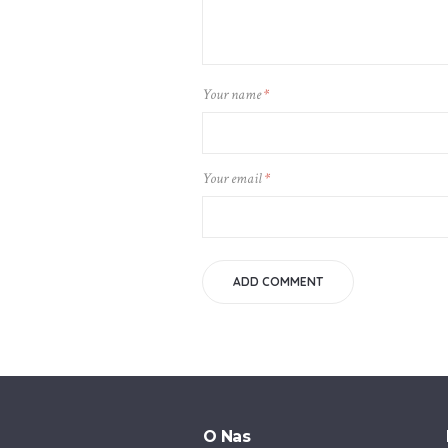
Your name
*
Your email
*
O Nas